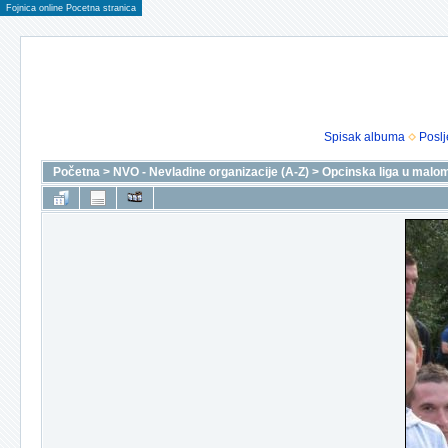
Fojnica online Pocetna stranica
Spisak albuma
Poslj
Početna
>
NVO - Nevladine organizacije (A-Z)
>
Opcinska liga u malo