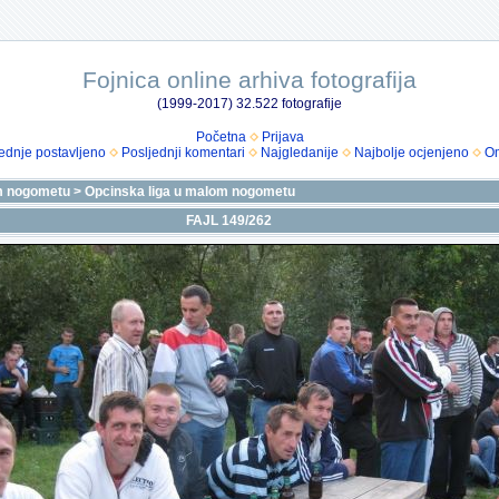
Fojnica online arhiva fotografija
(1999-2017) 32.522 fotografije
Početna
Prijava
ednje postavljeno
Posljednji komentari
Najgledanije
Najbolje ocjenjeno
Om
m nogometu
>
Opcinska liga u malom nogometu
FAJL 149/262