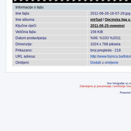
Informacije o fajlu
Ime fajla:
2011-06-26-16-07-29.jpg
Ime albuma:
mir5ad
/
Opcinska liga 
Ključne riječi:
2011-06-25-nogomet
Veličina fajla:
156 KiB
Datum postavljanja:
%06. %333 %2011.
Dimenzije:
1024 x 768 piksela
Prikazano:
broj pregleda - 218
URL adresa:
http://www.fojnica.ba/fo
Omiljeni:
Dodati u omiljene
Sve fotografije su v
Zabranjeno je preuzimanje i korištenje fot
Powered