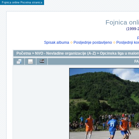
Fojnica online Pocetna stranica
Fojnica onl
(1999-2
P
Spisak albuma
Posljednje postavljeno
Posljednji ko
Početna
>
NVO - Nevladine organizacije (A-Z)
>
Opcinska liga u malo
FA