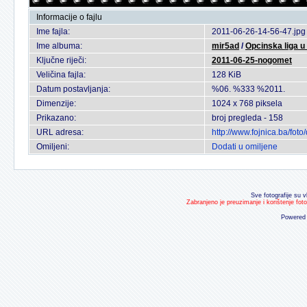
Informacije o fajlu
Ime fajla:
2011-06-26-14-56-47.jpg
Ime albuma:
mir5ad
/
Opcinska liga 
Ključne riječi:
2011-06-25-nogomet
Veličina fajla:
128 KiB
Datum postavljanja:
%06. %333 %2011.
Dimenzije:
1024 x 768 piksela
Prikazano:
broj pregleda - 158
URL adresa:
http://www.fojnica.ba/fo
Omiljeni:
Dodati u omiljene
Sve fotografije su v
Zabranjeno je preuzimanje i korištenje fot
Powered