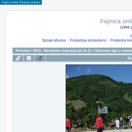
Fojnica online Pocetna stranica
Fojnica onl
(1999-2
P
Spisak albuma
Posljednje postavljeno
Posljednji ko
Početna
>
NVO - Nevladine organizacije (A-Z)
>
Opcinska liga u malo
FA