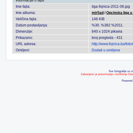
Informacije o fajlu
Ime fajla:
liga-fojnica-2011-06.jpg
Ime albuma:
mir5ad
/
Opcinska liga 
Veličina fajla:
146 KiB
Datum postavljanja:
%30. %382 %2011.
Dimenzije:
640 x 1024 piksela
Prikazano:
broj pregleda - 431
URL adresa:
http://www.fojnica.ba/fo
Omiljeni:
Dodati u omiljene
Sve fotografije su v
Zabranjeno je preuzimanje i korištenje fot
Powered