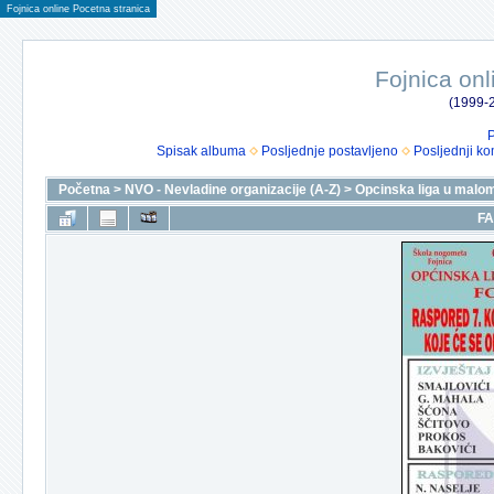
Fojnica online Pocetna stranica
Fojnica onl
(1999-2
P
Spisak albuma
Posljednje postavljeno
Posljednji ko
Početna
>
NVO - Nevladine organizacije (A-Z)
>
Opcinska liga u malo
FA