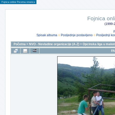
Fojnica online Pocetna stranica
Fojnica onl
(1999-2
P
Spisak albuma
Posljednje postavljeno
Posljednji ko
Početna
>
NVO - Nevladine organizacije (A-Z)
>
Opcinska liga u malo
FA