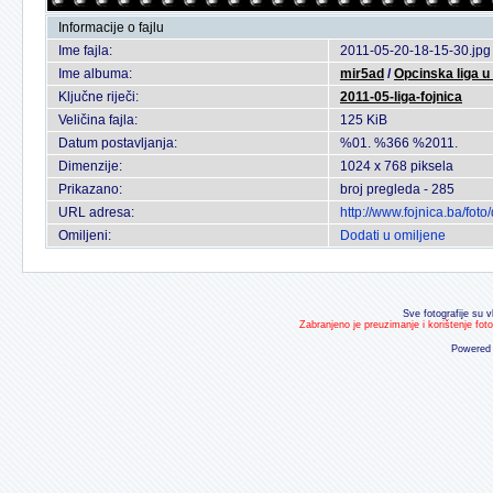
Informacije o fajlu
Ime fajla:
2011-05-20-18-15-30.jpg
Ime albuma:
mir5ad
/
Opcinska liga 
Ključne riječi:
2011-05-liga-fojnica
Veličina fajla:
125 KiB
Datum postavljanja:
%01. %366 %2011.
Dimenzije:
1024 x 768 piksela
Prikazano:
broj pregleda - 285
URL adresa:
http://www.fojnica.ba/fo
Omiljeni:
Dodati u omiljene
Sve fotografije su v
Zabranjeno je preuzimanje i korištenje fot
Powered