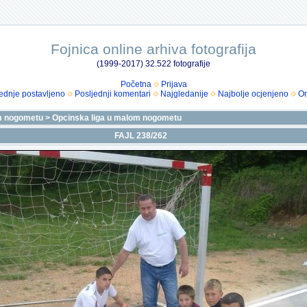
Fojnica online arhiva fotografija
(1999-2017) 32.522 fotografije
Početna
Prijava
ednje postavljeno
Posljednji komentari
Najgledanije
Najbolje ocjenjeno
Om
m nogometu
>
Opcinska liga u malom nogometu
FAJL 238/262