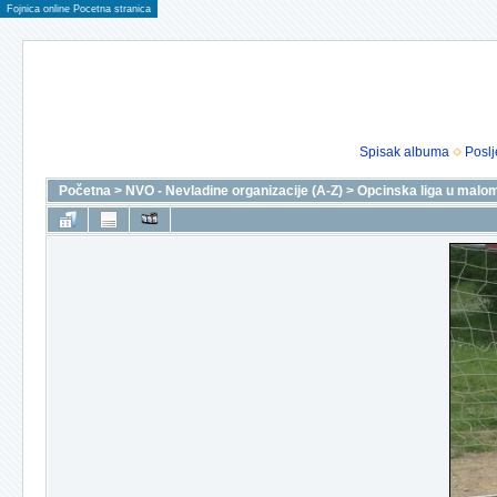
Fojnica online Pocetna stranica
Spisak albuma
Poslj
Početna
>
NVO - Nevladine organizacije (A-Z)
>
Opcinska liga u malo