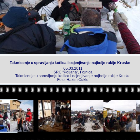
Takmicenje u spravljanju kotlica i ocjenjivanje najbolje rakije Kruske
05.03.2011
SRC "Poljana", Fojnica
Takmicenje u spravljanju kotlica i ocjenjivanje najbolje rakije Kruske
Foto: Hazim Cukle