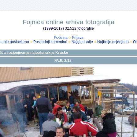
Fojnica online arhiva fotografija
(1999-2017) 32.522 fotografije
Početna
Prijava
ednje postavljeno
Posljednji komentari
Najgledanije
Najbolje ocjenjeno
Om
ica i ocjenjivanje najbolje rakije Kruske
FAJL 2/18