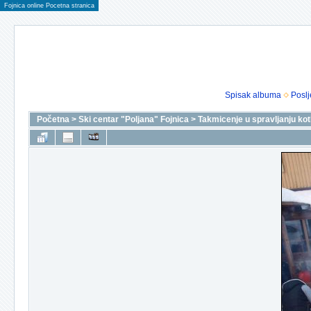
Fojnica online Pocetna stranica
Spisak albuma
Poslj
Početna
>
Ski centar "Poljana" Fojnica
>
Takmicenje u spravljanju kotl