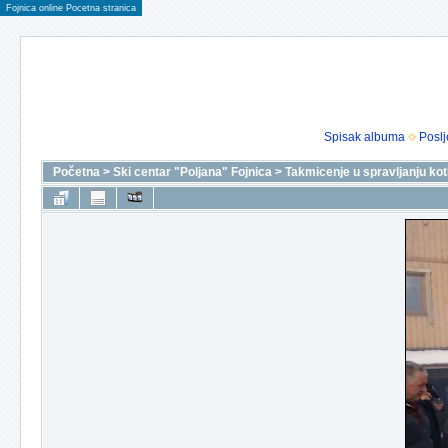
Fojnica online Pocetna stranica
Spisak albuma
Poslj
Početna
>
Ski centar "Poljana" Fojnica
>
Takmicenje u spravljanju kotl