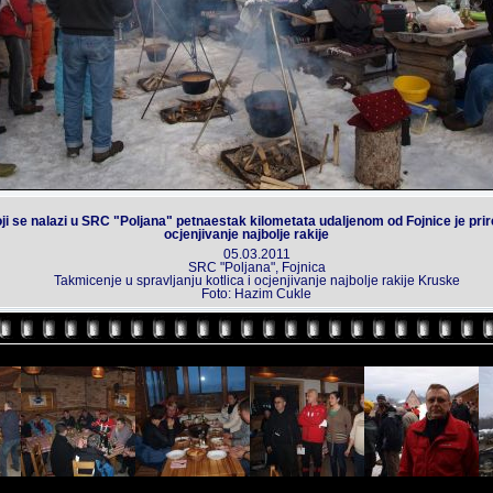
i se nalazi u SRC "Poljana" petnaestak kilometata udaljenom od Fojnice je prired
ocjenjivanje najbolje rakije
05.03.2011
SRC "Poljana", Fojnica
Takmicenje u spravljanju kotlica i ocjenjivanje najbolje rakije Kruske
Foto: Hazim Cukle