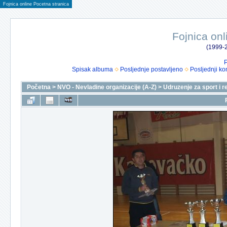
Fojnica online Pocetna stranica
Fojnica onl
(1999-2
P
Spisak albuma
Posljednje postavljeno
Posljednji ko
Početna
>
NVO - Nevladine organizacije (A-Z)
>
Udruzenje za sport i r