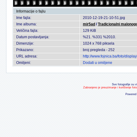
Informacije o fajlu
Ime fajla:
2010-12-19-21-10-51.jpg
Ime albuma:
mir5ad
/
Tradicionalni malonogo
Veličina fajla:
129 KiB
Datum postavljanja:
%21. %331 %2010.
Dimenzije:
1024 x 768 piksela
Prikazano:
broj pregleda - 252
URL adresa:
http://www.fojnica.ba/foto/disp
Omiljeni:
Dodati u omiljene
Sve fotografije su v
Zabranjeno je preuzimanje i korištenje fot
Powered