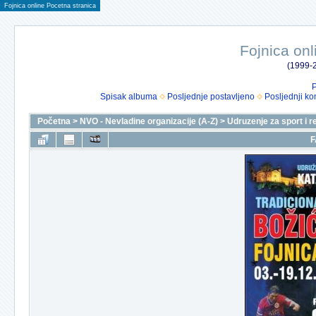
Fojnica online Pocetna stranica
Fojnica onl
(1999-2
P
Spisak albuma
Posljednje postavljeno
Posljednji ko
Početna
>
NVO - Nevladine organizacije (A-Z)
>
Udruzenje za sport i r
F