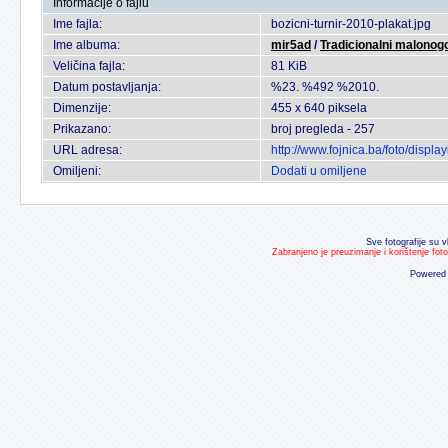
Informacije o fajlu
Ime fajla:
bozicni-turnir-2010-plakat.jpg
Ime albuma:
mir5ad
/
Tradicionalni malonogo
Veličina fajla:
81 KiB
Datum postavljanja:
%23. %492 %2010.
Dimenzije:
455 x 640 piksela
Prikazano:
broj pregleda - 257
URL adresa:
http://www.fojnica.ba/foto/disp
Omiljeni:
Dodati u omiljene
Sve fotografije su v
Zabranjeno je preuzimanje i korištenje fot
Powered