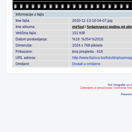
Informacije o fajlu
Ime fajla:
2010-11-13-10-54-07.jpg
Ime albuma:
mir5ad
/
Sedamnaest godina od ubist
Veličina fajla:
151 KiB
Datum postavljanja:
%19. %354 %2010.
Dimenzije:
1024 x 768 piksela
Prikazano:
broj pregleda - 418
URL adresa:
http://www.fojnica.ba/foto/displayi
Omiljeni:
Dodati u omiljene
Sve fotografije su v
Zabranjeno je preuzimanje i korištenje fot
Powered