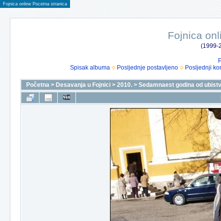
Fojnica online Pocetna stranica
Fojnica onl
(1999-2
P
Spisak albuma
Posljednje postavljeno
Posljednji ko
Početna
>
Desavanja u Fojnici
>
2010.
>
Sedamnaest godina od ubistva