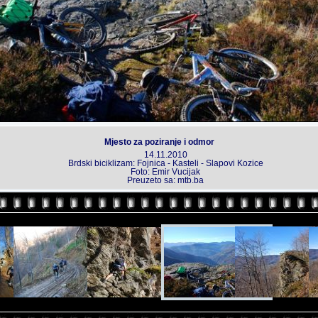
Mjesto za poziranje i odmor
14.11.2010
Brdski biciklizam: Fojnica - Kasteli - Slapovi Kozice
Foto: Emir Vucijak
Preuzeto sa: mtb.ba