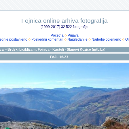
Fojnica online arhiva fotografija
(1999-2017) 32.522 fotografije
Početna
Prijava
ednje postavljeno
Posljednji komentari
Najgledanije
Najbolje ocjenjeno
Om
ica
>
Brdski biciklizam: Fojnica - Kasteli - Slapovi Kozice (mtb.ba)
FAJL 16/23