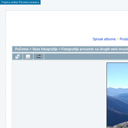
Fojnica online Pocetna stranica
Spisak albuma
Poslj
Početna
>
Vase fotografije
>
Fotografije preuzete sa drugih web stran