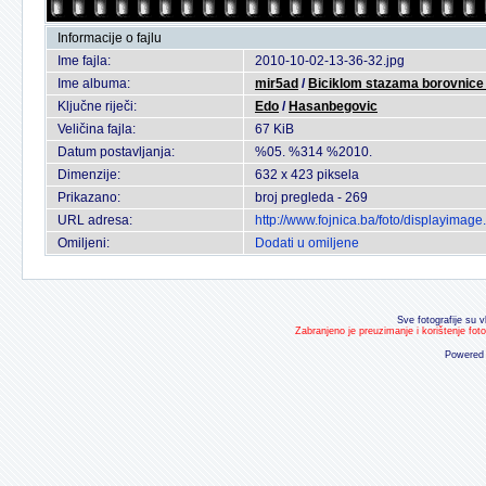
Informacije o fajlu
Ime fajla:
2010-10-02-13-36-32.jpg
Ime albuma:
mir5ad
/
Biciklom stazama borovnice i
Ključne riječi:
Edo
/
Hasanbegovic
Veličina fajla:
67 KiB
Datum postavljanja:
%05. %314 %2010.
Dimenzije:
632 x 423 piksela
Prikazano:
broj pregleda - 269
URL adresa:
http://www.fojnica.ba/foto/displayima
Omiljeni:
Dodati u omiljene
Sve fotografije su v
Zabranjeno je preuzimanje i korištenje fot
Powered