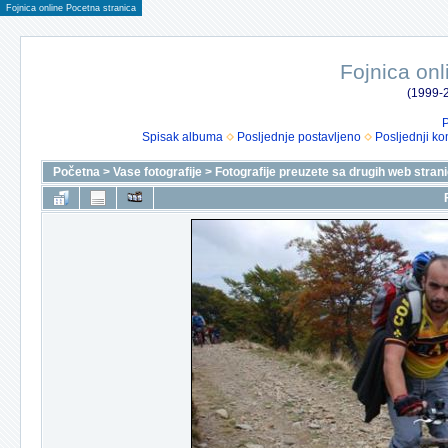
Fojnica online Pocetna stranica
Fojnica onl
(1999-2
P
Spisak albuma
Posljednje postavljeno
Posljednji ko
Početna
>
Vase fotografije
>
Fotografije preuzete sa drugih web stran