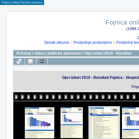
Fojnica online Pocetna stranica
Fojnica onl
(1999-2
P
Spisak albuma
Posljednje postavljeno
Posljednji ko
Početna
>
Izbori i politicke aktivnosti
>
Opci izbori 2010 - Rezultati
Opci izbori 2010 - Rezultati Fojnica - Skup
Prip