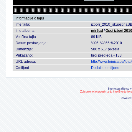
Informacije o fajlu
Ime fajla:
izbori_2010_skupstinaSB
Ime albuma:
mir5ad
/
Opci izbori 2010
Veličina fajla:
89 KiB
Datum postavljanja:
%06. %865 %2010.
Dimenzije:
586 x 617 piksela
Prikazano:
broj pregleda - 133
URL adresa:
http://www.fojnica.ba/fo
Omiljeni:
Dodati u omiljene
Sve fotografije su v
Zabranjeno je preuzimanje i korištenje fot
Powered