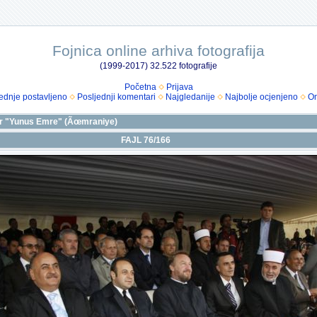
Fojnica online arhiva fotografija
(1999-2017) 32.522 fotografije
Početna
Prijava
ednje postavljeno
Posljednji komentari
Najgledanije
Najbolje ocjenjeno
Om
tar "Yunus Emre" (Ãœmraniye)
FAJL 76/166