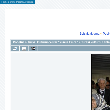
Fojnica online Pocetna stranica
Spisak albuma
Poslj
Početna
>
Turski kulturni centar "Yunus Emre"
>
Turski kulturni cen