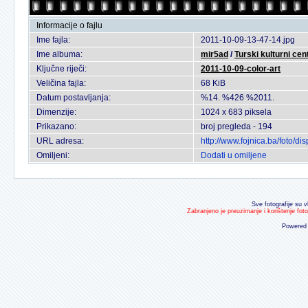
Informacije o fajlu
Ime fajla:
2011-10-09-13-47-14.jpg
Ime albuma:
mir5ad
/
Turski kulturni c
Ključne riječi:
2011-10-09-color-art
Veličina fajla:
68 KiB
Datum postavljanja:
%14. %426 %2011.
Dimenzije:
1024 x 683 piksela
Prikazano:
broj pregleda - 194
URL adresa:
http://www.fojnica.ba/foto/
Omiljeni:
Dodati u omiljene
Sve fotografije su v
Zabranjeno je preuzimanje i korištenje fot
Powered