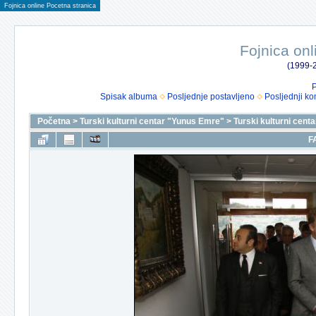
Fojnica online Pocetna stranica
Fojnica onl
(1999-2
P
Spisak albuma
Posljednje postavljeno
Posljednji ko
Početna
>
Turski kulturni centar "Yunus Emre"
>
Turski kulturni cen
F