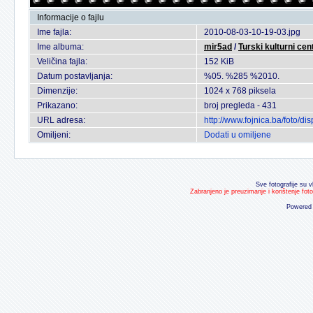
Informacije o fajlu
Ime fajla:
2010-08-03-10-19-03.jpg
Ime albuma:
mir5ad
/
Turski kulturni c
Veličina fajla:
152 KiB
Datum postavljanja:
%05. %285 %2010.
Dimenzije:
1024 x 768 piksela
Prikazano:
broj pregleda - 431
URL adresa:
http://www.fojnica.ba/foto/
Omiljeni:
Dodati u omiljene
Sve fotografije su v
Zabranjeno je preuzimanje i korištenje fot
Powered