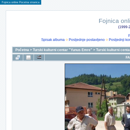
Fojnica online Pocetna stranica
Fojnica onl
(1999-2
P
Spisak albuma
Posljednje postavljeno
Posljednji ko
Početna
>
Turski kulturni centar "Yunus Emre"
>
Turski kulturni cen
FA