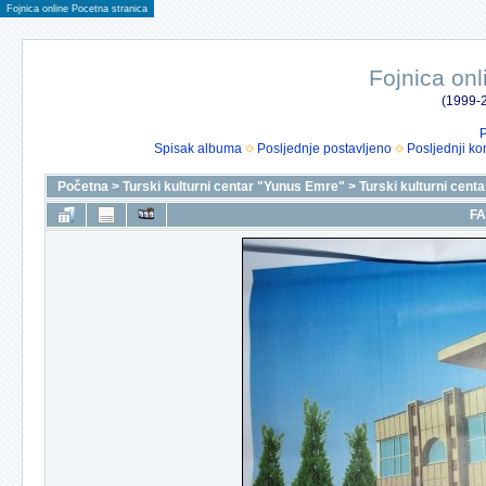
Fojnica online Pocetna stranica
Fojnica onl
(1999-2
P
Spisak albuma
Posljednje postavljeno
Posljednji ko
Početna
>
Turski kulturni centar "Yunus Emre"
>
Turski kulturni cen
FA