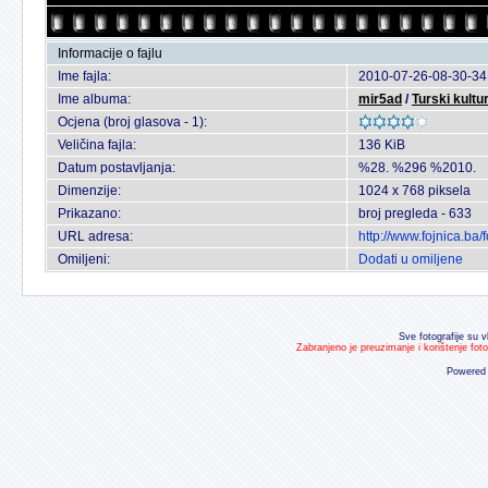
Informacije o fajlu
Ime fajla:
2010-07-26-08-30-34
Ime albuma:
mir5ad
/
Turski kult
Ocjena (broj glasova - 1):
Veličina fajla:
136 KiB
Datum postavljanja:
%28. %296 %2010.
Dimenzije:
1024 x 768 piksela
Prikazano:
broj pregleda - 633
URL adresa:
http://www.fojnica.ba
Omiljeni:
Dodati u omiljene
Sve fotografije su v
Zabranjeno je preuzimanje i korištenje fot
Powered