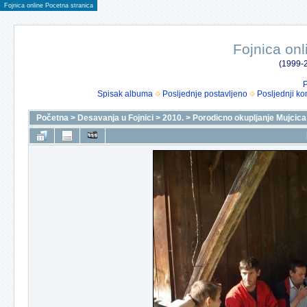
Fojnica online Pocetna stranica
Fojnica onl
(1999-2
P
Spisak albuma
Posljednje postavljeno
Posljednji ko
Početna
>
Desavanja u Fojnici
>
2010.
>
Porodicno okupljanje Mujcica