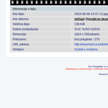
Informacije o fajlu
Ime fajla:
2010-06-06-15-57-13.jpg
Ime albuma:
mir5ad
/
Porodicno okupl
Veličina fajla:
136 KiB
Datum postavljanja:
%14. %263 %2010.
Dimenzije:
1024 x 768 piksela
Prikazano:
broj pregleda - 270
URL adresa:
http://www.fojnica.ba/fo
Omiljeni:
Dodati u omiljene
Sve fotografije su v
Zabranjeno je preuzimanje i korištenje fot
Powered