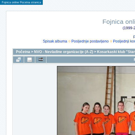
Fojnica online Pocetna stranica
Fojnica onl
(1999-2
P
Spisak albuma
Posljednje postavljeno
Posljednji ko
Početna
>
NVO - Nevladine organizacije (A-Z)
>
Kosarkaski klub "Star