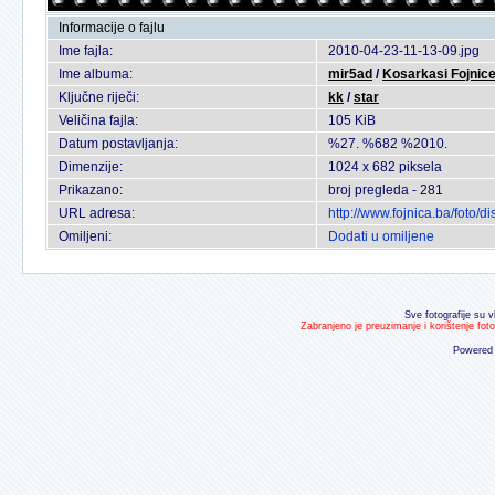
Informacije o fajlu
Ime fajla:
2010-04-23-11-13-09.jpg
Ime albuma:
mir5ad
/
Kosarkasi Fojnice
Ključne riječi:
kk
/
star
Veličina fajla:
105 KiB
Datum postavljanja:
%27. %682 %2010.
Dimenzije:
1024 x 682 piksela
Prikazano:
broj pregleda - 281
URL adresa:
http://www.fojnica.ba/foto
Omiljeni:
Dodati u omiljene
Sve fotografije su v
Zabranjeno je preuzimanje i korištenje fot
Powered