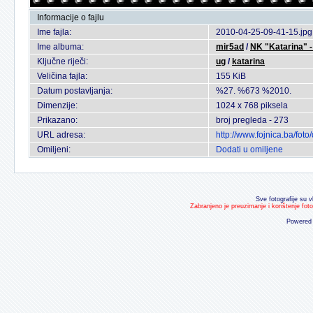
Informacije o fajlu
Ime fajla:
2010-04-25-09-41-15.jpg
Ime albuma:
mir5ad
/
NK "Katarina" -
Ključne riječi:
ug
/
katarina
Veličina fajla:
155 KiB
Datum postavljanja:
%27. %673 %2010.
Dimenzije:
1024 x 768 piksela
Prikazano:
broj pregleda - 273
URL adresa:
http://www.fojnica.ba/fo
Omiljeni:
Dodati u omiljene
Sve fotografije su v
Zabranjeno je preuzimanje i korištenje fot
Powered