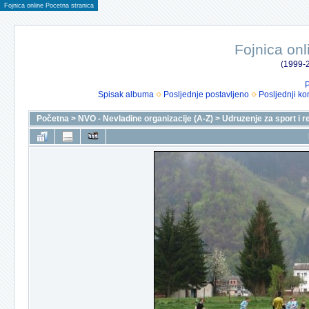
Fojnica online Pocetna stranica
Fojnica onl
(1999-2
P
Spisak albuma
Posljednje postavljeno
Posljednji ko
Početna
>
NVO - Nevladine organizacije (A-Z)
>
Udruzenje za sport i r