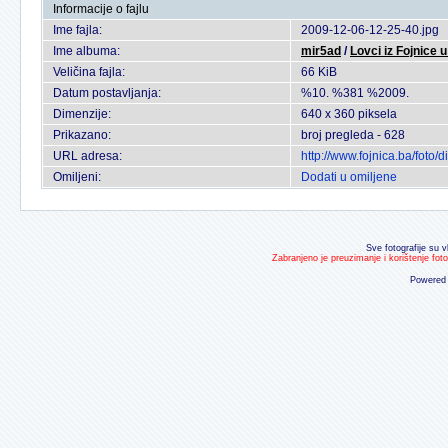
Informacije o fajlu
Ime fajla:
2009-12-06-12-25-40.jpg
Ime albuma:
mir5ad
/
Lovci iz Fojnice u
Veličina fajla:
66 KiB
Datum postavljanja:
%10. %381 %2009.
Dimenzije:
640 x 360 piksela
Prikazano:
broj pregleda - 628
URL adresa:
http://www.fojnica.ba/fot
Omiljeni:
Dodati u omiljene
Sve fotografije su v
Zabranjeno je preuzimanje i korištenje fot
Powered