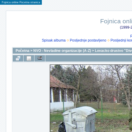
Fojnica online Pocetna stranica
Fojnica onl
(1999-2
P
Spisak albuma
Posljednje postavljeno
Posljednji ko
Početna
>
NVO - Nevladine organizacije (A-Z)
>
Lovacko drustvo "Div