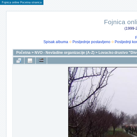
Fojnica online Pocetna stranica
Fojnica onl
(1999-2
P
Spisak albuma
Posljednje postavljeno
Posljednji ko
Početna
>
NVO - Nevladine organizacije (A-Z)
>
Lovacko drustvo "Div