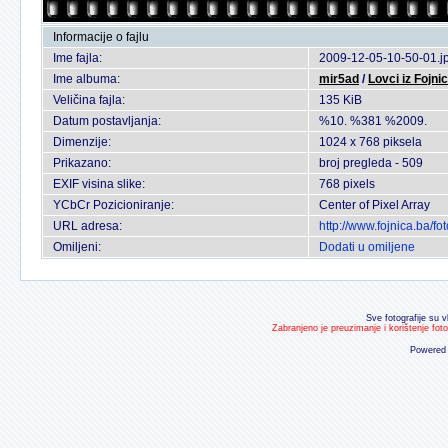
Informacije o fajlu
Ime fajla:
2009-12-05-10-50-01.j
Ime albuma:
mir5ad
/
Lovci iz Fojnic
Veličina fajla:
135 KiB
Datum postavljanja:
%10. %381 %2009.
Dimenzije:
1024 x 768 piksela
Prikazano:
broj pregleda - 509
EXIF visina slike:
768 pixels
YCbCr Pozicioniranje:
Center of Pixel Array
URL adresa:
http://www.fojnica.ba/
Omiljeni:
Dodati u omiljene
Sve fotografije su v
Zabranjeno je preuzimanje i korištenje fot
Powered