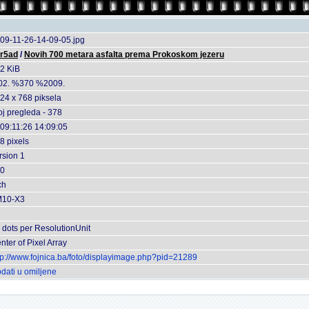
09-11-26-14-09-05.jpg
r5ad
/
Novih 700 metara asfalta prema Prokoskom jezeru
2 KiB
2. %370 %2009.
24 x 768 piksela
oj pregleda - 378
09:11:26 14:09:05
8 pixels
rsion 1
0
ch
M10-X3
 dots per ResolutionUnit
nter of Pixel Array
tp://www.fojnica.ba/foto/displayimage.php?pid=21289
dati u omiljene