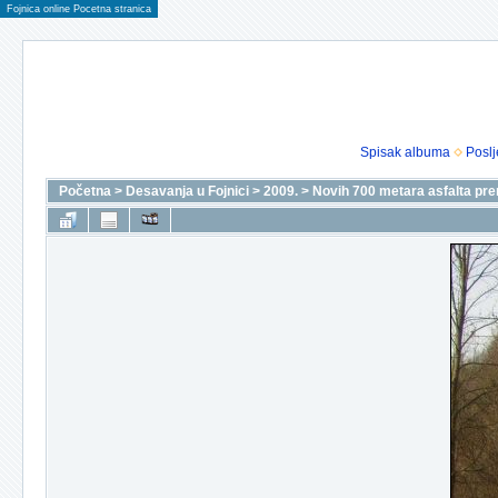
Fojnica online Pocetna stranica
Spisak albuma
Poslj
Početna
>
Desavanja u Fojnici
>
2009.
>
Novih 700 metara asfalta pr