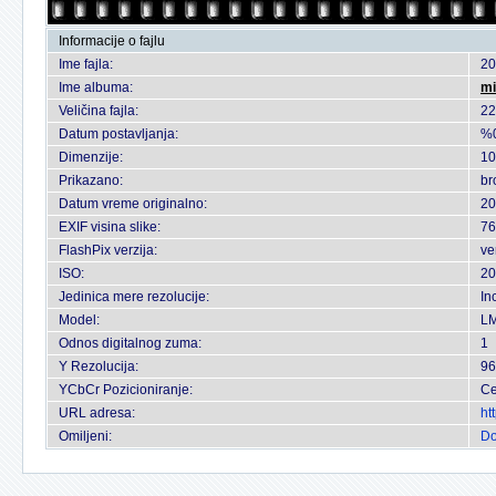
Informacije o fajlu
Ime fajla:
20
Ime albuma:
mi
Veličina fajla:
22
Datum postavljanja:
%0
Dimenzije:
10
Prikazano:
br
Datum vreme originalno:
20
EXIF visina slike:
76
FlashPix verzija:
ve
ISO:
20
Jedinica mere rezolucije:
In
Model:
L
Odnos digitalnog zuma:
1
Y Rezolucija:
96
YCbCr Pozicioniranje:
Ce
URL adresa:
ht
Omiljeni:
Do