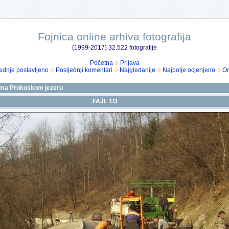
Fojnica online arhiva fotografija
(1999-2017) 32.522 fotografije
Početna
Prijava
ednje postavljeno
Posljednji komentari
Najgledanije
Najbolje ocjenjeno
Om
ema Prokoskom jezeru
FAJL 1/3