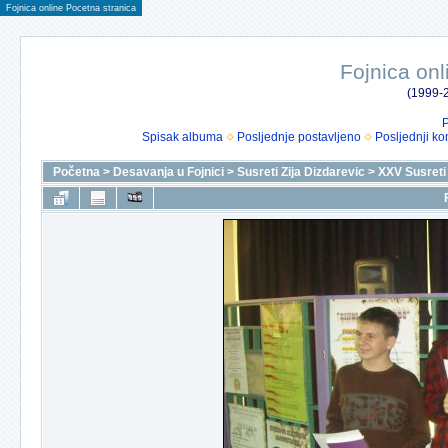
Fojnica online Pocetna stranica
Fojnica onl
(1999-2
P
Spisak albuma
Posljednje postavljeno
Posljednji ko
Početna
>
Desavanja u Fojnici
>
Susreti Zija Dizdarevic
>
XXV Susreti 