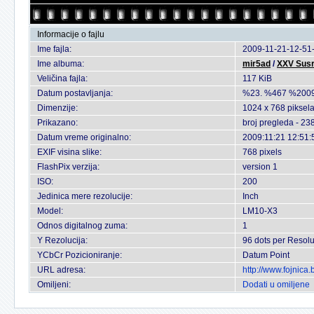
Informacije o fajlu
Ime fajla:
2009-11-21-12-51-
Ime albuma:
mir5ad
/
XXV Susre
Veličina fajla:
117 KiB
Datum postavljanja:
%23. %467 %2009
Dimenzije:
1024 x 768 piksel
Prikazano:
broj pregleda - 23
Datum vreme originalno:
2009:11:21 12:51:
EXIF visina slike:
768 pixels
FlashPix verzija:
version 1
ISO:
200
Jedinica mere rezolucije:
Inch
Model:
LM10-X3
Odnos digitalnog zuma:
1
Y Rezolucija:
96 dots per Resolu
YCbCr Pozicioniranje:
Datum Point
URL adresa:
http://www.fojnica
Omiljeni:
Dodati u omiljene