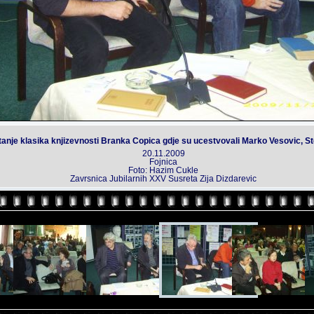
itanje klasika knjizevnosti Branka Copica gdje su ucestvovali Marko Vesovic, S
20.11.2009
Fojnica
Foto: Hazim Cukle
Zavrsnica Jubilarnih XXV Susreta Zija Dizdarevic