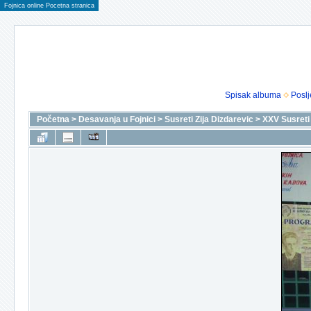
Fojnica online Pocetna stranica
Spisak albuma
Poslj
Početna
>
Desavanja u Fojnici
>
Susreti Zija Dizdarevic
>
XXV Susreti 