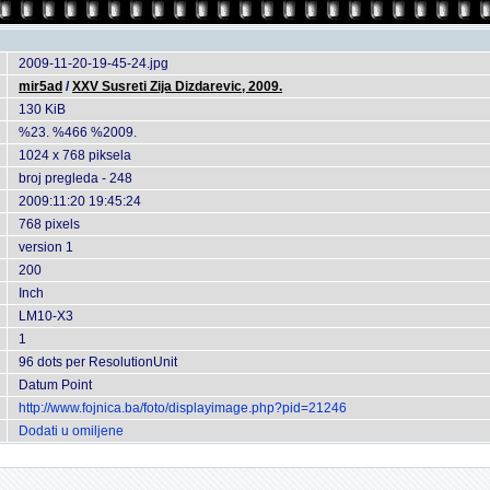
2009-11-20-19-45-24.jpg
mir5ad
/
XXV Susreti Zija Dizdarevic, 2009.
130 KiB
%23. %466 %2009.
1024 x 768 piksela
broj pregleda - 248
2009:11:20 19:45:24
768 pixels
version 1
200
Inch
LM10-X3
1
96 dots per ResolutionUnit
Datum Point
http://www.fojnica.ba/foto/displayimage.php?pid=21246
Dodati u omiljene