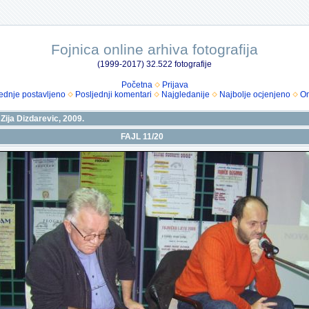
Fojnica online arhiva fotografija
(1999-2017) 32.522 fotografije
Početna
Prijava
ednje postavljeno
Posljednji komentari
Najgledanije
Najbolje ocjenjeno
Om
Zija Dizdarevic, 2009.
FAJL 11/20