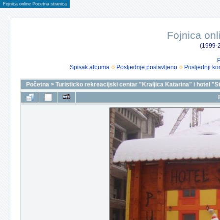
Fojnica online Pocetna stranica
Fojnica onl
(1999-2
P
Spisak albuma
Posljednje postavljeno
Posljednji ko
Početna
>
Turisticko rekreacijski centar "Kraljica Katarina" i hotel "S