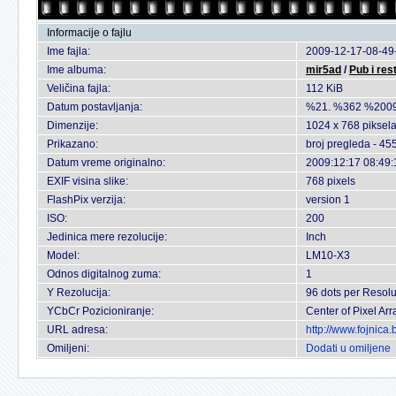
Informacije o fajlu
Ime fajla:
2009-12-17-08-49-
Ime albuma:
mir5ad
/
Pub i res
Veličina fajla:
112 KiB
Datum postavljanja:
%21. %362 %2009
Dimenzije:
1024 x 768 piksel
Prikazano:
broj pregleda - 45
Datum vreme originalno:
2009:12:17 08:49:
EXIF visina slike:
768 pixels
FlashPix verzija:
version 1
ISO:
200
Jedinica mere rezolucije:
Inch
Model:
LM10-X3
Odnos digitalnog zuma:
1
Y Rezolucija:
96 dots per Resolu
YCbCr Pozicioniranje:
Center of Pixel Arr
URL adresa:
http://www.fojnica
Omiljeni:
Dodati u omiljene