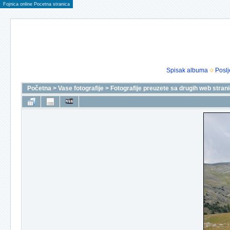
Fojnica online Pocetna stranica
Spisak albuma
Poslj
Početna
>
Vase fotografije
>
Fotografije preuzete sa drugih web stran