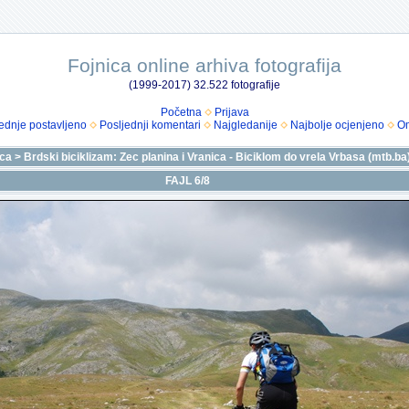
Fojnica online arhiva fotografija
(1999-2017) 32.522 fotografije
Početna
Prijava
ednje postavljeno
Posljednji komentari
Najgledanije
Najbolje ocjenjeno
Om
ica
>
Brdski biciklizam: Zec planina i Vranica - Biciklom do vrela Vrbasa (mtb.ba
FAJL 6/8