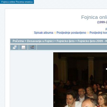
Fojnica online Pocetna stranica
Fojnica onl
(1999-2
P
Spisak albuma
Posljednje postavljeno
Posljednji ko
Početna
>
Desavanja u Fojnici
>
Fojnicko ljeto
>
Fojnicko ljeto 2009 