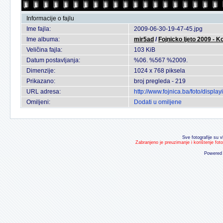
Informacije o fajlu
Ime fajla:
2009-06-30-19-47-45.jpg
Ime albuma:
mir5ad
/
Fojnicko ljeto 2009 - 
Veličina fajla:
103 KiB
Datum postavljanja:
%06. %567 %2009.
Dimenzije:
1024 x 768 piksela
Prikazano:
broj pregleda - 219
URL adresa:
http://www.fojnica.ba/foto/disp
Omiljeni:
Dodati u omiljene
Sve fotografije su v
Zabranjeno je preuzimanje i korištenje fot
Powered