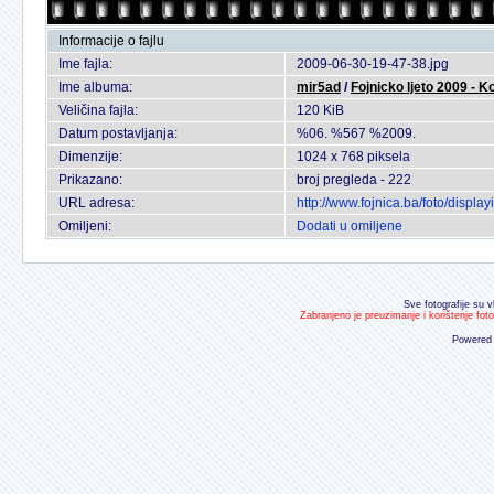
Informacije o fajlu
Ime fajla:
2009-06-30-19-47-38.jpg
Ime albuma:
mir5ad
/
Fojnicko ljeto 2009 - 
Veličina fajla:
120 KiB
Datum postavljanja:
%06. %567 %2009.
Dimenzije:
1024 x 768 piksela
Prikazano:
broj pregleda - 222
URL adresa:
http://www.fojnica.ba/foto/disp
Omiljeni:
Dodati u omiljene
Sve fotografije su v
Zabranjeno je preuzimanje i korištenje fot
Powered