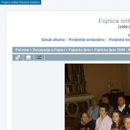
Fojnica online Pocetna stranica
Fojnica onl
(1999-2
P
Spisak albuma
Posljednje postavljeno
Posljednji ko
Početna
>
Desavanja u Fojnici
>
Fojnicko ljeto
>
Fojnicko ljeto 2009 