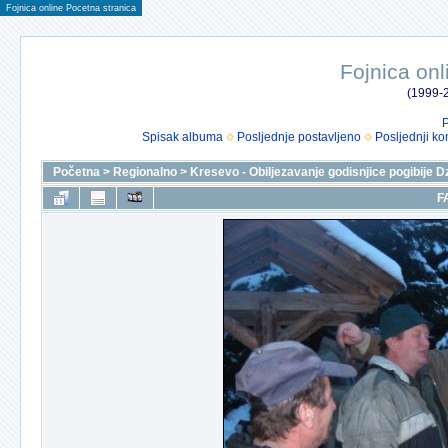
Fojnica online Pocetna stranica
Fojnica onl
(1999-2
P
Spisak albuma
Posljednje postavljeno
Posljednji ko
Početna
>
Regionalno
>
Kresevo - Obiljezavanje godisnjice pogibije D
F