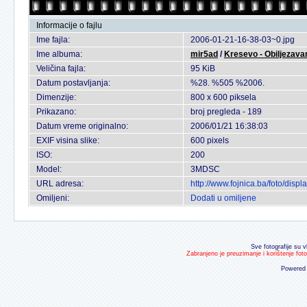
Informacije o fajlu
Ime fajla:
2006-01-21-16-38-03~0.jpg
Ime albuma:
mir5ad
/
Kresevo - Obiljezavan
Veličina fajla:
95 KiB
Datum postavljanja:
%28. %505 %2006.
Dimenzije:
800 x 600 piksela
Prikazano:
broj pregleda - 189
Datum vreme originalno:
2006/01/21 16:38:03
EXIF visina slike:
600 pixels
ISO:
200
Model:
3MDSC
URL adresa:
http://www.fojnica.ba/foto/dis
Omiljeni:
Dodati u omiljene
Sve fotografije su v
Zabranjeno je preuzimanje i korištenje fot
Powered