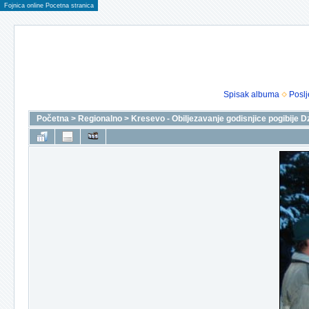
Fojnica online Pocetna stranica
Spisak albuma
Poslj
Početna
>
Regionalno
>
Kresevo - Obiljezavanje godisnjice pogibije D