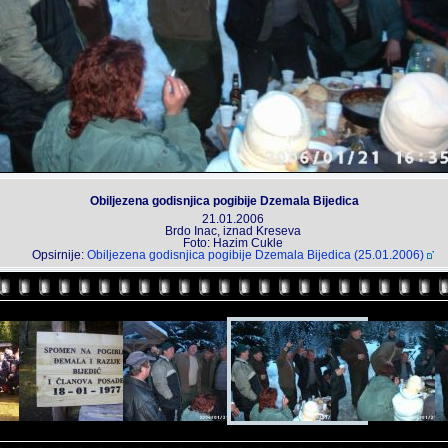
Obiljezena godisnjica pogibije Dzemala Bijedica
21.01.2006
Brdo Inac, iznad Kreseva
Foto: Hazim Cukle
Opsirnije:
Obiljezena godisnjica pogibije Dzemala Bijedica (25.01.2006)