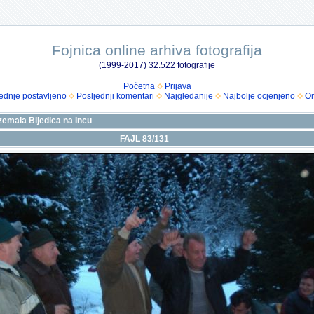
Fojnica online arhiva fotografija
(1999-2017) 32.522 fotografije
Početna
Prijava
ednje postavljeno
Posljednji komentari
Najgledanije
Najbolje ocjenjeno
Om
zemala Bijedica na Incu
FAJL 83/131