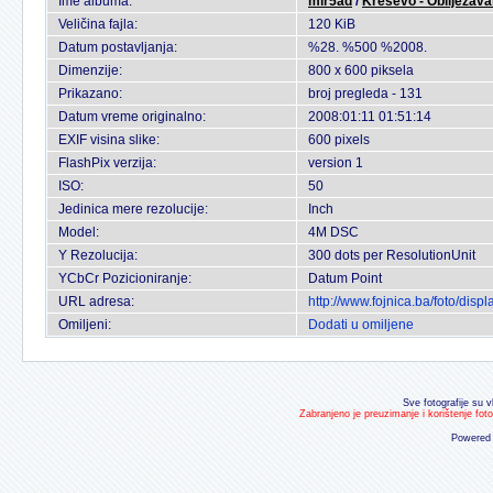
Ime albuma:
mir5ad
/
Kresevo - Obiljezava
Veličina fajla:
120 KiB
Datum postavljanja:
%28. %500 %2008.
Dimenzije:
800 x 600 piksela
Prikazano:
broj pregleda - 131
Datum vreme originalno:
2008:01:11 01:51:14
EXIF visina slike:
600 pixels
FlashPix verzija:
version 1
ISO:
50
Jedinica mere rezolucije:
Inch
Model:
4M DSC
Y Rezolucija:
300 dots per ResolutionUnit
YCbCr Pozicioniranje:
Datum Point
URL adresa:
http://www.fojnica.ba/foto/di
Omiljeni:
Dodati u omiljene
Sve fotografije su v
Zabranjeno je preuzimanje i korištenje fot
Powered