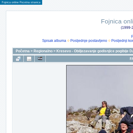
Fojnica online Pocetna stranica
Fojnica onl
(1999-2
P
Spisak albuma
Posljednje postavljeno
Posljednji ko
Početna
>
Regionalno
>
Kresevo - Obiljezavanje godisnjice pogibije D
F