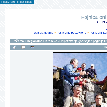
Fojnica online Pocetna stranica
Fojnica onl
(1999-2
P
Spisak albuma
Posljednje postavljeno
Posljednji ko
Početna
>
Regionalno
>
Kresevo - Obiljezavanje godisnjice pogibije D
F