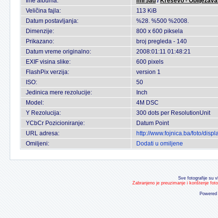
Ime albuma:
mir5ad
/
Kresevo - Obiljezava
Veličina fajla:
113 KiB
Datum postavljanja:
%28. %500 %2008.
Dimenzije:
800 x 600 piksela
Prikazano:
broj pregleda - 140
Datum vreme originalno:
2008:01:11 01:48:21
EXIF visina slike:
600 pixels
FlashPix verzija:
version 1
ISO:
50
Jedinica mere rezolucije:
Inch
Model:
4M DSC
Y Rezolucija:
300 dots per ResolutionUnit
YCbCr Pozicioniranje:
Datum Point
URL adresa:
http://www.fojnica.ba/foto/di
Omiljeni:
Dodati u omiljene
Sve fotografije su v
Zabranjeno je preuzimanje i korištenje fot
Powered