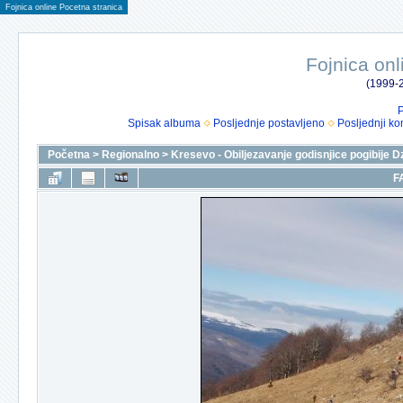
Fojnica online Pocetna stranica
Fojnica onl
(1999-2
P
Spisak albuma
Posljednje postavljeno
Posljednji ko
Početna
>
Regionalno
>
Kresevo - Obiljezavanje godisnjice pogibije D
F