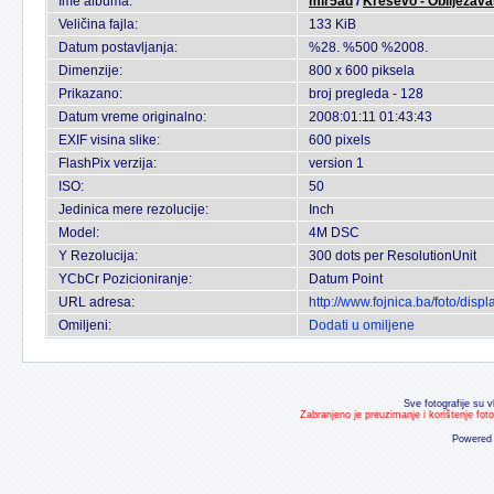
Ime albuma:
mir5ad
/
Kresevo - Obiljezava
Veličina fajla:
133 KiB
Datum postavljanja:
%28. %500 %2008.
Dimenzije:
800 x 600 piksela
Prikazano:
broj pregleda - 128
Datum vreme originalno:
2008:01:11 01:43:43
EXIF visina slike:
600 pixels
FlashPix verzija:
version 1
ISO:
50
Jedinica mere rezolucije:
Inch
Model:
4M DSC
Y Rezolucija:
300 dots per ResolutionUnit
YCbCr Pozicioniranje:
Datum Point
URL adresa:
http://www.fojnica.ba/foto/di
Omiljeni:
Dodati u omiljene
Sve fotografije su v
Zabranjeno je preuzimanje i korištenje fot
Powered