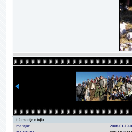
Informacije o fajlu
Ime fajla:
2008-01-19-0