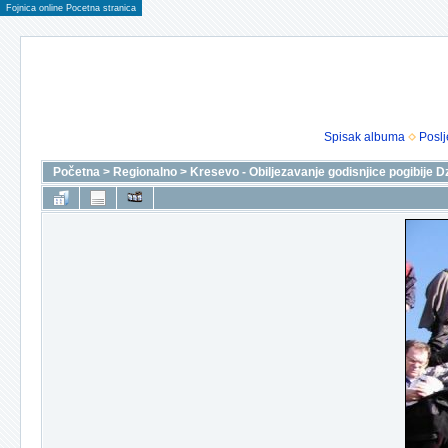
Fojnica online Pocetna stranica
Spisak albuma
Poslj
Početna
>
Regionalno
>
Kresevo - Obiljezavanje godisnjice pogibije D