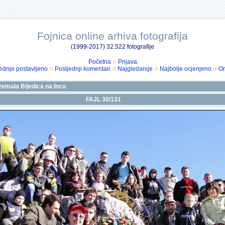
Fojnica online arhiva fotografija
(1999-2017) 32.522 fotografije
Početna
Prijava
ednje postavljeno
Posljednji komentari
Najgledanije
Najbolje ocjenjeno
Om
zemala Bijedica na Incu
FAJL 30/131