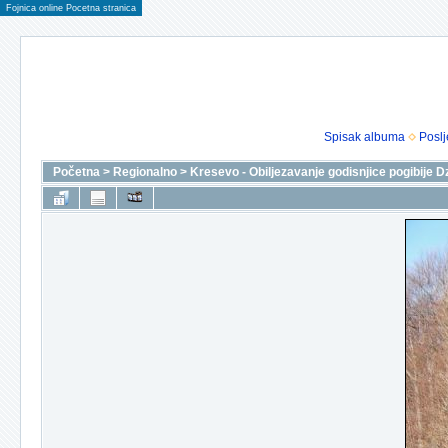
Fojnica online Pocetna stranica
Spisak albuma
Poslj
Početna
>
Regionalno
>
Kresevo - Obiljezavanje godisnjice pogibije D