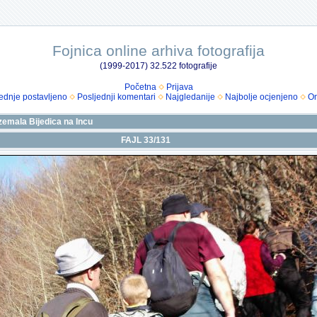
Fojnica online arhiva fotografija
(1999-2017) 32.522 fotografije
Početna
Prijava
ednje postavljeno
Posljednji komentari
Najgledanije
Najbolje ocjenjeno
Om
zemala Bijedica na Incu
FAJL 33/131