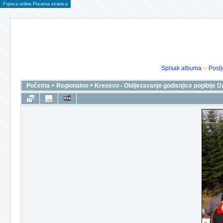
Fojnica online Pocetna stranica
Spisak albuma
Poslj
Početna
>
Regionalno
>
Kresevo - Obiljezavanje godisnjice pogibije D