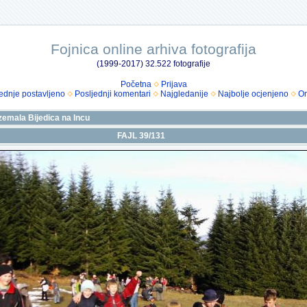
Fojnica online arhiva fotografija
(1999-2017) 32.522 fotografije
Početna
Prijava
ednje postavljeno
Posljednji komentari
Najgledanije
Najbolje ocjenjeno
Om
zemala Bijedica na Incu
FAJL 39/131