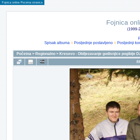
Fojnica online Pocetna stranica
Fojnica onl
(1999-2
P
Spisak albuma
Posljednje postavljeno
Posljednji ko
Početna
>
Regionalno
>
Kresevo - Obiljezavanje godisnjice pogibije D
F