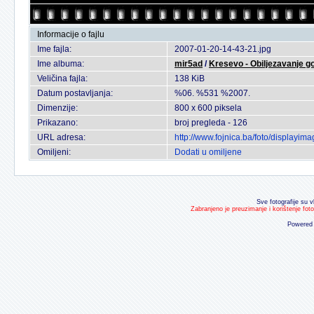
Informacije o fajlu
Ime fajla:
2007-01-20-14-43-21.jpg
Ime albuma:
mir5ad
/
Kresevo - Obiljezavanje go
Veličina fajla:
138 KiB
Datum postavljanja:
%06. %531 %2007.
Dimenzije:
800 x 600 piksela
Prikazano:
broj pregleda - 126
URL adresa:
http://www.fojnica.ba/foto/displayi
Omiljeni:
Dodati u omiljene
Sve fotografije su v
Zabranjeno je preuzimanje i korištenje fot
Powered