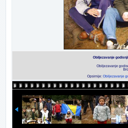
Obiljezavanje godisnj
Obiljezavanje godis
Brd
Opsirnije:
Obiljezavanje g