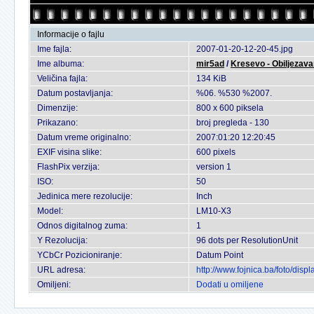
Informacije o fajlu
Ime fajla:
2007-01-20-12-20-45.jpg
Ime albuma:
mir5ad
/
Kresevo - Obiljezava
Veličina fajla:
134 KiB
Datum postavljanja:
%06. %530 %2007.
Dimenzije:
800 x 600 piksela
Prikazano:
broj pregleda - 130
Datum vreme originalno:
2007:01:20 12:20:45
EXIF visina slike:
600 pixels
FlashPix verzija:
version 1
ISO:
50
Jedinica mere rezolucije:
Inch
Model:
LM10-X3
Odnos digitalnog zuma:
1
Y Rezolucija:
96 dots per ResolutionUnit
YCbCr Pozicioniranje:
Datum Point
URL adresa:
http://www.fojnica.ba/foto/di
Omiljeni:
Dodati u omiljene