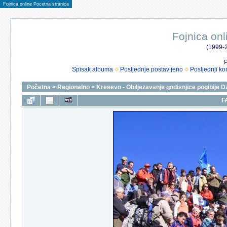
Fojnica online Pocetna stranica
Fojnica onl
(1999-2
P
Spisak albuma
Posljednje postavljeno
Posljednji ko
Početna
>
Regionalno
>
Kresevo - Obiljezavanje godisnjice pogibije D
F