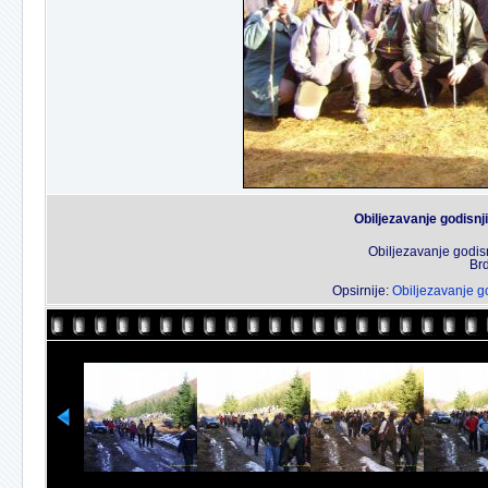
Obiljezavanje godisnj
Obiljezavanje godis
Brd
Opsirnije:
Obiljezavanje g