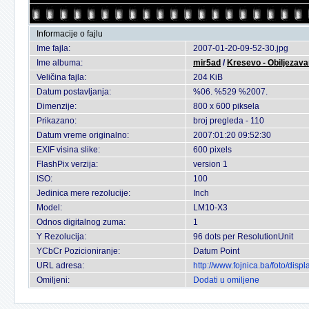
Informacije o fajlu
Ime fajla:
2007-01-20-09-52-30.jpg
Ime albuma:
mir5ad
/
Kresevo - Obiljezava
Veličina fajla:
204 KiB
Datum postavljanja:
%06. %529 %2007.
Dimenzije:
800 x 600 piksela
Prikazano:
broj pregleda - 110
Datum vreme originalno:
2007:01:20 09:52:30
EXIF visina slike:
600 pixels
FlashPix verzija:
version 1
ISO:
100
Jedinica mere rezolucije:
Inch
Model:
LM10-X3
Odnos digitalnog zuma:
1
Y Rezolucija:
96 dots per ResolutionUnit
YCbCr Pozicioniranje:
Datum Point
URL adresa:
http://www.fojnica.ba/foto/di
Omiljeni:
Dodati u omiljene