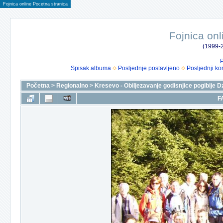
Fojnica online Pocetna stranica
Fojnica onl
(1999-2
P
Spisak albuma
Posljednje postavljeno
Posljednji ko
Početna
>
Regionalno
>
Kresevo - Obiljezavanje godisnjice pogibije D
F