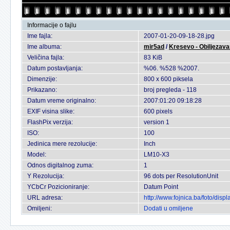
Informacije o fajlu
Ime fajla:
2007-01-20-09-18-28.jpg
Ime albuma:
mir5ad
/
Kresevo - Obiljezava
Veličina fajla:
83 KiB
Datum postavljanja:
%06. %528 %2007.
Dimenzije:
800 x 600 piksela
Prikazano:
broj pregleda - 118
Datum vreme originalno:
2007:01:20 09:18:28
EXIF visina slike:
600 pixels
FlashPix verzija:
version 1
ISO:
100
Jedinica mere rezolucije:
Inch
Model:
LM10-X3
Odnos digitalnog zuma:
1
Y Rezolucija:
96 dots per ResolutionUnit
YCbCr Pozicioniranje:
Datum Point
URL adresa:
http://www.fojnica.ba/foto/di
Omiljeni:
Dodati u omiljene