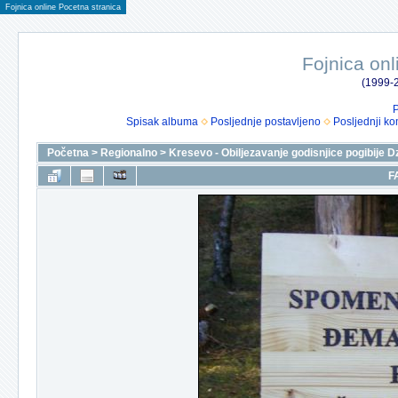
Fojnica online Pocetna stranica
Fojnica onl
(1999-2
P
Spisak albuma
Posljednje postavljeno
Posljednji ko
Početna
>
Regionalno
>
Kresevo - Obiljezavanje godisnjice pogibije D
F