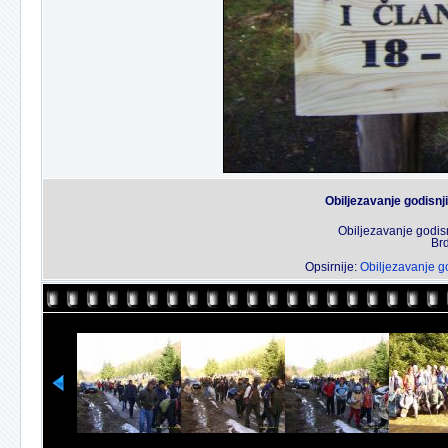
Obiljezavanje godisnj
Obiljezavanje godis
Brd
Opsirnije:
Obiljezavanje g