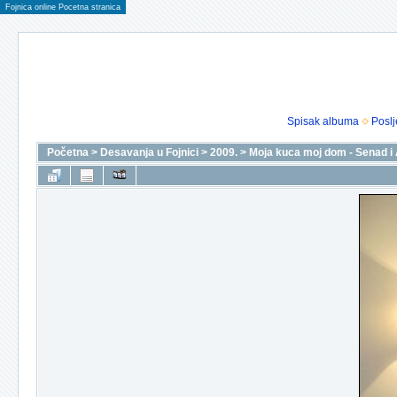
Fojnica online Pocetna stranica
Spisak albuma
Poslj
Početna
>
Desavanja u Fojnici
>
2009.
>
Moja kuca moj dom - Senad i 