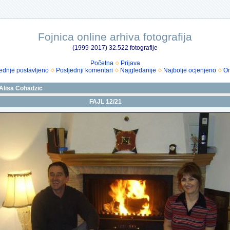
Fojnica online arhiva fotografija
(1999-2017) 32.522 fotografije
Početna
Prijava
ednje postavljeno
Posljednji komentari
Najgledanije
Najbolje ocjenjeno
Om
Alisa Cohadzic
FAJL 12/21