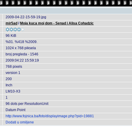
2009-04-22-15-59-19.jpg
mir5ad
/
Moja kuca moj dom - Senad i Alisa Cohadzic
96 KiB
%01. %418 %2009.
1024 x 768 piksela
broj pregleda - 1546
2009:04:22 15:59:19
768 pixels
version 1
200
Inch
LM10-X3
1
96 dots per ResolutionUnit
Datum Point
http://www.fojnica.ba/foto/displayimage.php?pid=19881
Dodati u omiljene