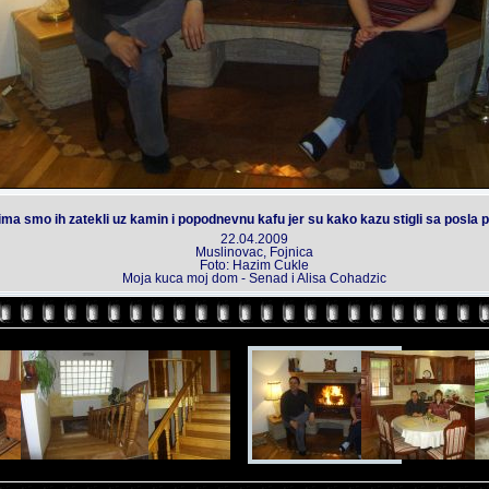
a smo ih zatekli uz kamin i popodnevnu kafu jer su kako kazu stigli sa posla
22.04.2009
Muslinovac, Fojnica
Foto: Hazim Cukle
Moja kuca moj dom - Senad i Alisa Cohadzic