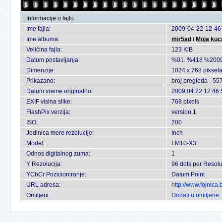
Informacije o fajlu
Ime fajla:
2009-04-22-12-46-
Ime albuma:
mir5ad
/
Moja kuc
Veličina fajla:
123 KiB
Datum postavljanja:
%01. %418 %2009
Dimenzije:
1024 x 768 piksel
Prikazano:
broj pregleda - 55
Datum vreme originalno:
2009:04:22 12:46:
EXIF visina slike:
768 pixels
FlashPix verzija:
version 1
ISO:
200
Jedinica mere rezolucije:
Inch
Model:
LM10-X3
Odnos digitalnog zuma:
1
Y Rezolucija:
96 dots per Resolu
YCbCr Pozicioniranje:
Datum Point
URL adresa:
http://www.fojnica
Omiljeni:
Dodati u omiljene