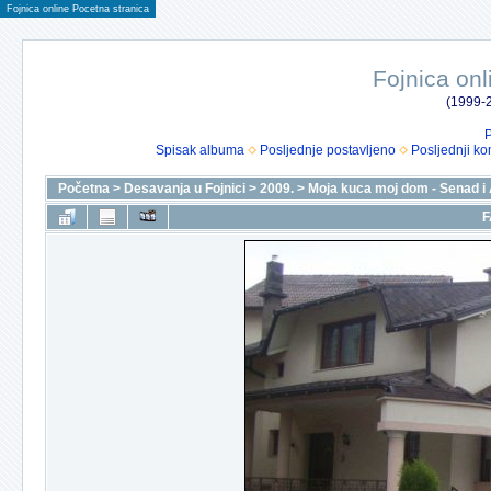
Fojnica online Pocetna stranica
Fojnica onl
(1999-2
P
Spisak albuma
Posljednje postavljeno
Posljednji ko
Početna
>
Desavanja u Fojnici
>
2009.
>
Moja kuca moj dom - Senad i 
F