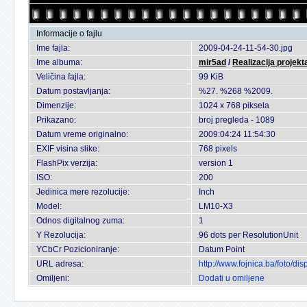
Informacije o fajlu
Ime fajla:
2009-04-24-11-54-30.jpg
Ime albuma:
mir5ad
/
Realizacija projekt
Veličina fajla:
99 KiB
Datum postavljanja:
%27. %268 %2009.
Dimenzije:
1024 x 768 piksela
Prikazano:
broj pregleda - 1089
Datum vreme originalno:
2009:04:24 11:54:30
EXIF visina slike:
768 pixels
FlashPix verzija:
version 1
ISO:
200
Jedinica mere rezolucije:
Inch
Model:
LM10-X3
Odnos digitalnog zuma:
1
Y Rezolucija:
96 dots per ResolutionUnit
YCbCr Pozicioniranje:
Datum Point
URL adresa:
http://www.fojnica.ba/foto/
Omiljeni:
Dodati u omiljene