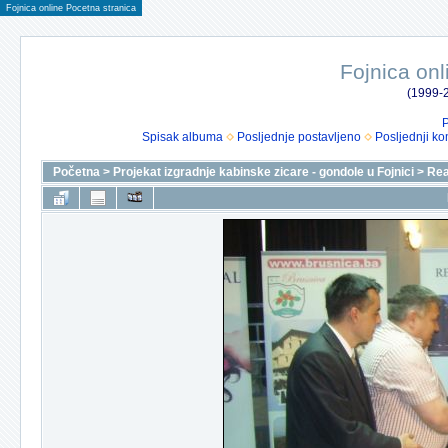
Fojnica online Pocetna stranica
Fojnica onl
(1999-2
P
Spisak albuma
Posljednje postavljeno
Posljednji ko
Početna
>
Projekat izgradnje kabinske zicare - gondole u Fojnici
>
Rea