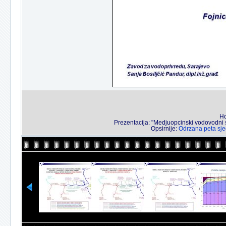
Ho
Prezentacija: "Medjuopcinski vodovodni s
Opsirnije:
Odrzana peta sje