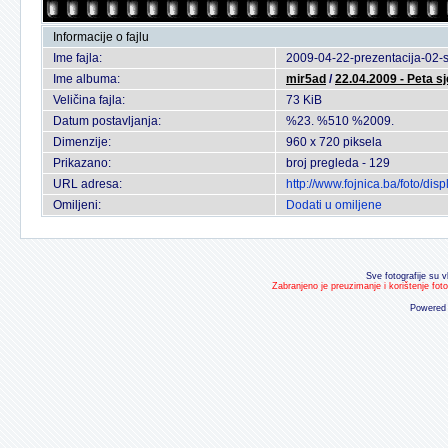
Informacije o fajlu
Ime fajla:
2009-04-22-prezentacija-02-
Ime albuma:
mir5ad
/
22.04.2009 - Peta s
Veličina fajla:
73 KiB
Datum postavljanja:
%23. %510 %2009.
Dimenzije:
960 x 720 piksela
Prikazano:
broj pregleda - 129
URL adresa:
http://www.fojnica.ba/foto/d
Omiljeni:
Dodati u omiljene
Sve fotografije su v
Zabranjeno je preuzimanje i korištenje fot
Powered