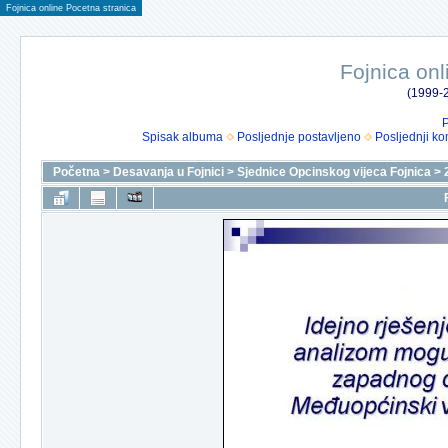
Fojnica online Pocetna stranica
Fojnica onl
(1999-2
P
Spisak albuma
Posljednje postavljeno
Posljednji ko
Početna
>
Desavanja u Fojnici
>
Sjednice Opcinskog vijeca Fojnica
>