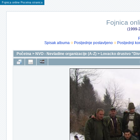
Fojnica online Pocetna stranica
Fojnica onl
(1999-2
P
Spisak albuma
Posljednje postavljeno
Posljednji ko
Početna
>
NVO - Nevladine organizacije (A-Z)
>
Lovacko drustvo "Div