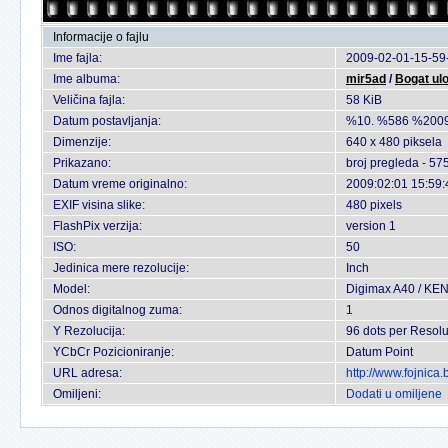
Informacije o fajlu
Ime fajla:
2009-02-01-15-59-
Ime albuma:
mir5ad
/
Bogat ul
Veličina fajla:
58 KiB
Datum postavljanja:
%10. %586 %2009
Dimenzije:
640 x 480 piksela
Prikazano:
broj pregleda - 57
Datum vreme originalno:
2009:02:01 15:59:
EXIF visina slike:
480 pixels
FlashPix verzija:
version 1
ISO:
50
Jedinica mere rezolucije:
Inch
Model:
Digimax A40 / KE
Odnos digitalnog zuma:
1
Y Rezolucija:
96 dots per Resolu
YCbCr Pozicioniranje:
Datum Point
URL adresa:
http://www.fojnica
Omiljeni:
Dodati u omiljene