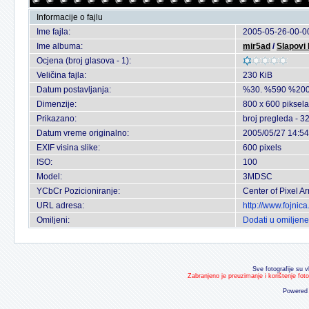
Informacije o fajlu
Ime fajla:
2005-05-26-00-00
Ime albuma:
mir5ad
/
Slapovi
Ocjena (broj glasova - 1):
Veličina fajla:
230 KiB
Datum postavljanja:
%30. %590 %200
Dimenzije:
800 x 600 piksela
Prikazano:
broj pregleda - 3
Datum vreme originalno:
2005/05/27 14:54
EXIF visina slike:
600 pixels
ISO:
100
Model:
3MDSC
YCbCr Pozicioniranje:
Center of Pixel Ar
URL adresa:
http://www.fojnic
Omiljeni:
Dodati u omiljene
Sve fotografije su v
Zabranjeno je preuzimanje i korištenje fot
Powered