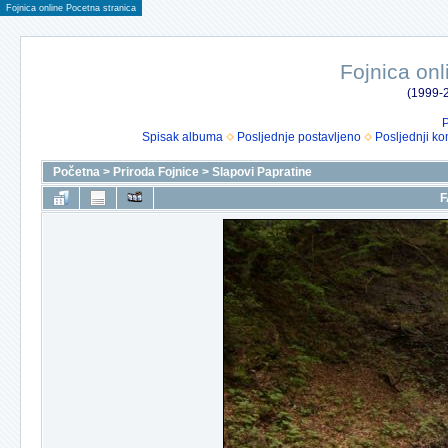
Fojnica online Pocetna stranica
Fojnica onl
(1999-2
P
Spisak albuma
Posljednje postavljeno
Posljednji ko
Početna
>
Priroda Fojnice
>
Slapovi Papratine
F