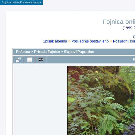
Fojnica online Pocetna stranica
Fojnica onl
(1999-2
P
Spisak albuma
Posljednje postavljeno
Posljednji ko
Početna
>
Priroda Fojnice
>
Slapovi Papratine
F