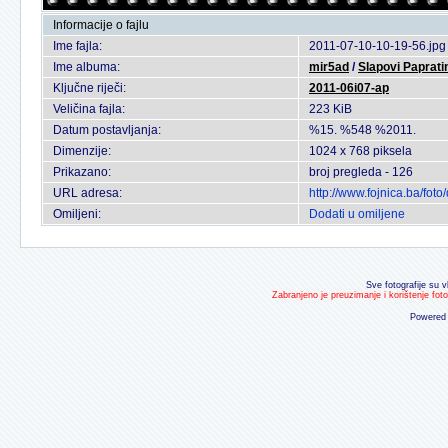
Informacije o fajlu
Ime fajla:
2011-07-10-10-19-56.jpg
Ime albuma:
mir5ad
/
Slapovi Paprati
Ključne riječi:
2011-06i07-ap
Veličina fajla:
223 KiB
Datum postavljanja:
%15. %548 %2011.
Dimenzije:
1024 x 768 piksela
Prikazano:
broj pregleda - 126
URL adresa:
http://www.fojnica.ba/fo
Omiljeni:
Dodati u omiljene
Sve fotografije su v
Zabranjeno je preuzimanje i korištenje fot
Powered