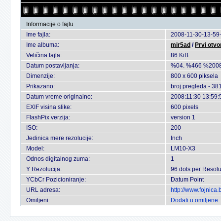
Informacije o fajlu
Ime fajla:
2008-11-30-13-59-
Ime albuma:
mir5ad
/
Prvi otvo
Veličina fajla:
86 KiB
Datum postavljanja:
%04. %466 %2008
Dimenzije:
800 x 600 piksela
Prikazano:
broj pregleda - 38
Datum vreme originalno:
2008:11:30 13:59:
EXIF visina slike:
600 pixels
FlashPix verzija:
version 1
ISO:
200
Jedinica mere rezolucije:
Inch
Model:
LM10-X3
Odnos digitalnog zuma:
1
Y Rezolucija:
96 dots per Resolu
YCbCr Pozicioniranje:
Datum Point
URL adresa:
http://www.fojnica
Omiljeni:
Dodati u omiljene