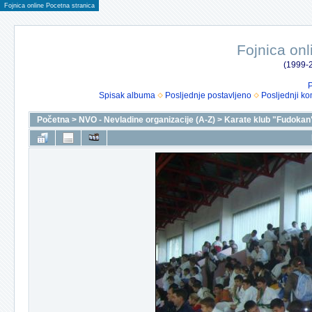
Fojnica online Pocetna stranica
Fojnica onl
(1999-2
P
Spisak albuma
Posljednje postavljeno
Posljednji ko
Početna
>
NVO - Nevladine organizacije (A-Z)
>
Karate klub "Fudokan